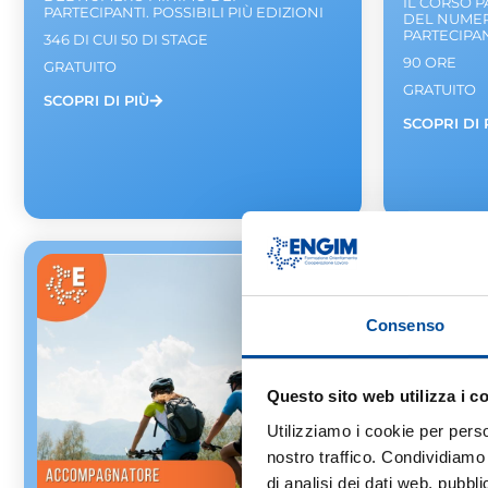
IL CORSO 
PARTECIPANTI. POSSIBILI PIÙ EDIZIONI
DEL NUMER
PARTECIPANT
346 DI CUI 50 DI STAGE
90 ORE
GRATUITO
GRATUITO
SCOPRI DI PIÙ
SCOPRI DI 
Consenso
Questo sito web utilizza i c
Utilizziamo i cookie per perso
nostro traffico. Condividiamo 
di analisi dei dati web, pubbl