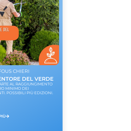
OUS CHIERI
NTORE DEL VERDE
PARTE AL RAGGIUNGIMENTO
O MINIMO DEI
I. POSSIBILI PIÙ EDIZIONI.
PIÙ