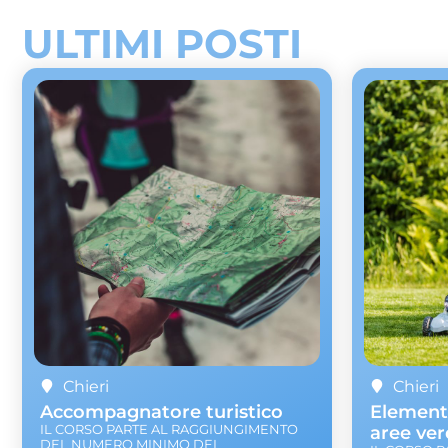
ULTIMI POSTI
Chieri
Chieri
Accompagnatore turistico
Element
IL CORSO PARTE AL RAGGIUNGIMENTO
aree ver
DEL NUMERO MINIMO DEI