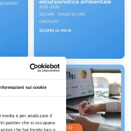
escursionistica ambientale
 EDIZIONI.
2025 -2026
332 ORE - STAGE 50 ORE
GRATUITO
SCOPRI DI PIÙ
Informazioni sui cookie
l media e per analizzare il
ostri partner che si occupano
azioni che hai fornito loro o