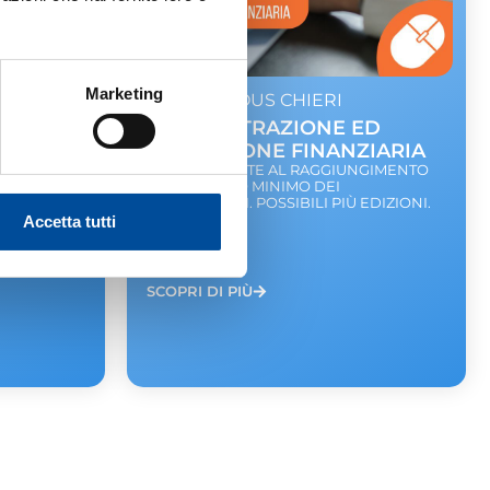
Marketing
BONAFOUS CHIERI
AMMINISTRAZIONE ED
IFICIALE
EDUCAZIONE FINANZIARIA
NGIMENTO
IL CORSO PARTE AL RAGGIUNGIMENTO
DEL NUMERO MINIMO DEI
 EDIZIONI.
PARTECIPANTI. POSSIBILI PIÙ EDIZIONI.
Accetta tutti
100 ORE
GRATUITO
SCOPRI DI PIÙ