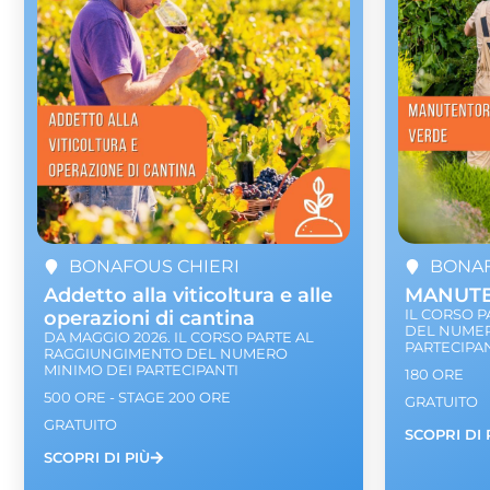
BONAFOUS CHIERI
BONAF
Addetto alla viticoltura e alle
MANUTE
operazioni di cantina
IL CORSO 
DEL NUMER
DA MAGGIO 2026. IL CORSO PARTE AL
PARTECIPANT
RAGGIUNGIMENTO DEL NUMERO
MINIMO DEI PARTECIPANTI
180 ORE
500 ORE - STAGE 200 ORE
GRATUITO
GRATUITO
SCOPRI DI 
SCOPRI DI PIÙ