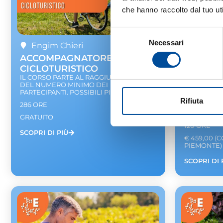
che hanno raccolto dal tuo uti
Selezione
Necessari
del
Engim Chieri
Chieri
consenso
ACCOMPAGNATORE
TECNICH
CICLOTURISTICO
VALORI
IL CORSO PARTE AL RAGGIUNGIMENTO
VISITE
DEL NUMERO MINIMO DEI
ENOGA
PARTECIPANTI. POSSIBILI PIÙ EDIZIONI.
IL CORSO 
Rifiuta
286 ORE
DEL NUMER
PREVISTE P
GRATUITO
120 ORE
SCOPRI DI PIÙ
€ 459,00 (
PIEMONTE)
SCOPRI DI 