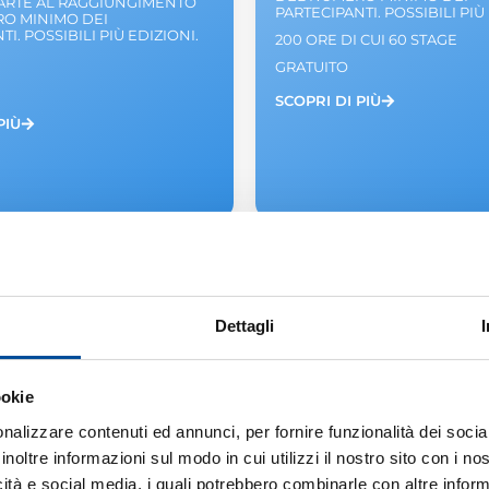
PARTE AL RAGGIUNGIMENTO
PARTECIPANTI. POSSIBILI PIÙ
O MINIMO DEI
I. POSSIBILI PIÙ EDIZIONI.
200 ORE DI CUI 60 STAGE
GRATUITO
SCOPRI DI PIÙ
PIÙ
Dettagli
ookie
nalizzare contenuti ed annunci, per fornire funzionalità dei socia
inoltre informazioni sul modo in cui utilizzi il nostro sito con i n
icità e social media, i quali potrebbero combinarle con altre inform