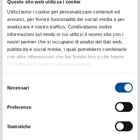
Questo sito web utilizza i cookie
VALORIZZAZIONE
DELLE VISITE
Utilizziamo i cookie per personalizzare contenuti ed
ENOGASTRONOMIC
annunci, per fornire funzionalità dei social media e per
HE
analizzare il nostro traffico. Condividiamo inoltre
IL CORSO PARTE AL
RAGGIUNGIMENTO DEL
informazioni sul modo in cui utilizzi il nostro sito con i
NUMERO MINIMO DEGLI
ALLIEVI. PREVISTE PIÙ
nostri partner che si occupano di analisi dei dati web,
EDIZIONI DEL CORSO.
pubblicità e social media, i quali potrebbero combinarle
120 ORE
con altre informazioni che hai fornito loro o che hanno
€ 459,00 (CO-FINANZIATO
DA REGIONE PIEMONTE)
raccolto dal tuo utilizzo dei loro servizi.
Selezione
SCOPRI DI PIÙ
Necessari
del
consenso
Preferenze
Statistiche