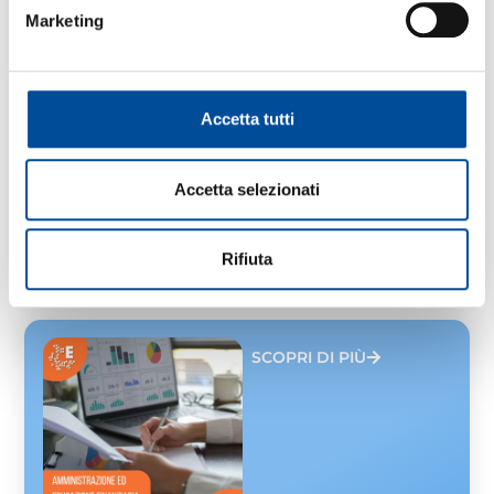
BONAFOUS
Marketing
CHIERI
COMPETENZE PER
L’INTELLIGENZA
ARTIFICIALE
IL CORSO PARTE AL
Accetta tutti
RAGGIUNGIMENTO DEL
NUMERO MINIMO DEI
PARTECIPANTI. POSSIBILI
PIÙ EDIZIONI.
Accetta selezionati
24 ORE
GRATUITO
Rifiuta
SCOPRI DI PIÙ