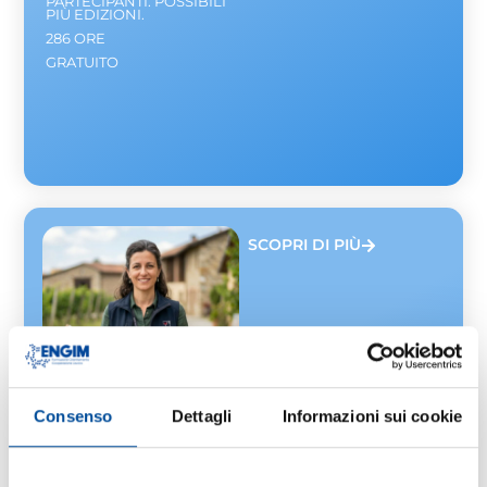
PARTECIPANTI. POSSIBILI
PIÙ EDIZIONI.
286 ORE
GRATUITO
SCOPRI DI PIÙ
Consenso
Dettagli
Informazioni sui cookie
Chieri
TECNICHE DI
GESTIONE E