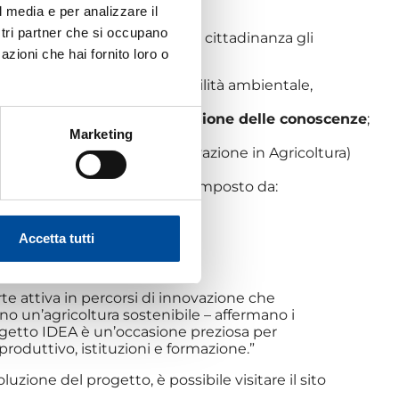
l media e per analizzare il
ostri partner che si occupano
tri partner, ha illustrato alla cittadinanza gli
azioni che hai fornito loro o
approcci in tema di sostenibilità ambientale,
atici;
ione, informazione e diffusione delle conoscenze
;
Marketing
 portatori di interesse locali;
stema di Conoscenza e Innovazione in Agricoltura)
 ed eventi.
iato altamente qualificato, composto da:
rino
Accetta tutti
 attiva in percorsi di innovazione che
no un’agricoltura sostenibile – affermano i
rogetto IDEA è un’occasione preziosa per
produttivo, istituzioni e formazione.”
uzione del progetto, è possibile visitare il sito