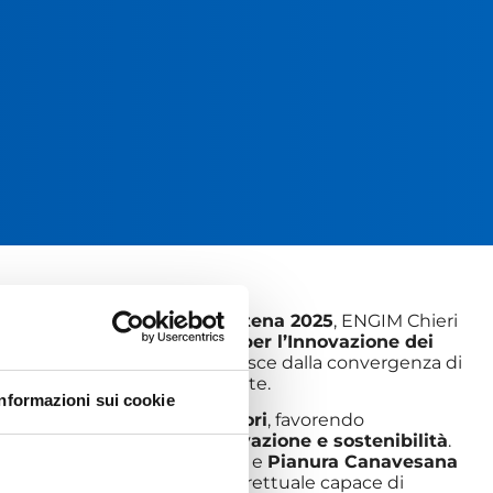
Sagra dell’Asparago di Santena 2025
, ENGIM Chieri
del
Progetto IDEA – Azioni per l’Innovazione dei
imentare
, un’iniziativa che nasce dalla convergenza di
ati negli ultimi anni in Piemonte.
Informazioni sui cookie
ziende, istituzioni e territori
, favorendo
ando percorsi di
ricerca, innovazione e sostenibilità
.
e Carmagnolese
,
Pinerolese
e
Pianura Canavesana
zione coordinata e sovradistrettuale capace di