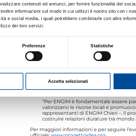
generare valore condiviso.
nalizzare contenuti ed annunci, per fornire funzionalità dei socia
inoltre informazioni sul modo in cui utilizzi il nostro sito con i n
Durante la Sagra, ENGIM Chieri, insieme agli al
icità e social media, i quali potrebbero combinarle con altre inform
obiettivi del progetto, che comprendono:
lizzo dei loro servizi.
lo sviluppo di
idee innovative
e nuovi 
economia circolare e cambiamenti clim
il miglioramento dei processi di
formaz
Preferenze
Statistiche
la
condivisione delle innovazioni
tra i
il rafforzamento della rete dell’
AKIS
(Si
attraverso strumenti digitali, workshop
Il progetto è portato avanti da un partenar
DISAFA – Università degli Studi di To
SEAcoop STP
Accetta selezionati
Consorzio SEMIA
Fondazione ENGIM ETS
“Per ENGIM è fondamentale essere parte
valorizzano le risorse locali e promuovo
rappresentanti di ENGIM Chieri –. Il p
costruire relazioni durature tra mondo 
Per maggiori informazioni e per seguire l’evol
ufficiale:
www.progettoidea.org