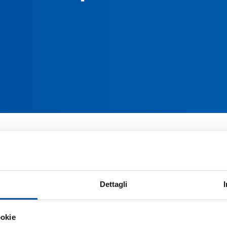
Santena, maggio 2025
– In occasione della
ha partecipato alla presentazione pubblica 
Distretti del cibo nell’Ecosistema Agroal
diversi progetti di sviluppo territoriale avvi
Dettagli
Il progetto ha l’obiettivo di
mettere in rete a
connessioni virtuose tra realtà locali e avvi
Coinvolge tre Distretti del Cibo –
Chierese 
ookie
e Collina torinese
– e si propone come un’a