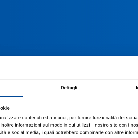
Dettagli
ookie
nalizzare contenuti ed annunci, per fornire funzionalità dei socia
ITI O CONTATTACI
inoltre informazioni sul modo in cui utilizzi il nostro sito con i n
icità e social media, i quali potrebbero combinarle con altre inform
ativi reali, questi percorsi hanno l’obiettivo di favorire