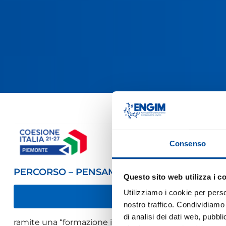
Consenso
PERCORSO – PENSAMI INDIPENDENTE (PI)
Questo sito web utilizza i c
Utilizziamo i cookie per perso
PRE-ISCRIV
nostro traffico. Condividiamo 
di analisi dei dati web, pubbl
ramite una “formazione in situazione”, in contesti lavor