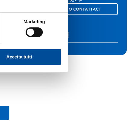
SETTORE
: TRASVERSALE
o a
PRE-ISCRIVITI O CONTATTACI
tto
da
Marketing
LINK UTILI
a
nto
Accetta tutti