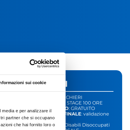
INFO UTILI
Informazioni sui cookie
DOVE
: BONAFOUS CHIERI
DURATA
: 120 ORE – STAGE 100 ORE
COSTO DEL CORSO
: GRATUITO
l media e per analizzare il
CERTIFICAZIONE FINALE
: validazione
ostri partner che si occupano
competenze
A CHI È RIVOLTO
: Disabili Disoccupati
azioni che hai fornito loro o