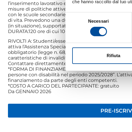
che hanno raccolto dal tuo uti
l’inserimento lavorativo e la preparazione per la succ
misure di politiche attive per il lavoro e di inclusione
con le scuole secondarie di secondo grado frequentate d
Selezione
di vita. Prevedono una durata di 120 ore articolate in
Necessari
del
(in situazione), supportate da 60 ore di affiancament
consenso
DURATA:120 ore di cui 100 ore di stage
RIVOLTI A: Studenti/esse dell’ultimo anno della scuola
attiva l’Assistenza Specialistica e con certificazione di
obbligatorio (legge n. 68/1999) o allievi/e con disab
Rifiuta
caratteristiche di invalidità utili all’iscrizione nelle 
Contattare direttamente la sede per l’attivazione 
*FORMA DI FINANZIAMENTO: Corsi riferiti all’avviso “In
persone con disabilità nel periodo 2025/2028”. L’attiv
finanziamento da parte degli enti competenti.
*COSTO A CARICO DEL PARTECIPANTE: gratuito
Da GENNAIO 2026
PRE-ISCRIV