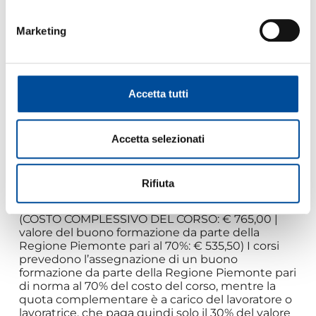
– titolari e amministratori di micro, piccole,
imprese e dipendenti di medie e grandi imprese
Marketing
(inclusi i coadiuvanti);
– professionisti iscritti ai relativi albi;
– lavoratori autonomi titolari di partita IVA;
– lavoratori in regime di CIG ordinaria e
straordinaria
Accetta tutti
FORMA DI FINANZIAMENTO: Corso di ENGIM
Piemonte ETS inserito nel catalogo regionale di
Accetta selezionati
corsi di Formazione Individuale Continua e
Permanente 2023-2027, finalizzati
all’aggiornamento professionale (D.D. n. 471 del
19/09/2023)
Rifiuta
COSTO A CARICO DEL PARTECIPANTE: € 229,50
(COSTO COMPLESSIVO DEL CORSO: € 765,00 |
valore del buono formazione da parte della
Regione Piemonte pari al 70%: € 535,50) I corsi
prevedono l’assegnazione di un buono
formazione da parte della Regione Piemonte pari
di norma al 70% del costo del corso, mentre la
quota complementare è a carico del lavoratore o
lavoratrice, che paga quindi solo il 30% del valore