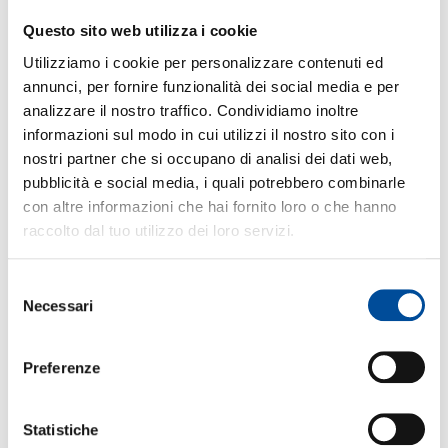
sostenibili (sostenibilità culturale, sociale,
ambientale, economica); valorizzare l’esperienza
Questo sito web utilizza i cookie
costruita negli anni, potenziare competenze e
Utilizziamo i cookie per personalizzare contenuti ed
promuovere la costruzione di nuove conoscenze
annunci, per fornire funzionalità dei social media e per
nelle persone partecipanti, in modo da
accrescere, nel tempo, la qualità degli interventi
analizzare il nostro traffico. Condividiamo inoltre
a scala locale e regionale; sviluppare e aumentare
informazioni sul modo in cui utilizzi il nostro sito con i
la qualità della progettazione educativa delle
nostri partner che si occupano di analisi dei dati web,
fattorie. Il corso è obbligatorio per l’iscrizione
pubblicità e social media, i quali potrebbero combinarle
all’elenco regionale delle fattorie sociali (DGR 1 –
11456 del 25 maggio 2009 Fattorie Didattiche.
con altre informazioni che hai fornito loro o che hanno
Modalità di iscrizione all’Elenco regionale delle
raccolto dal tuo utilizzo dei loro servizi.
fattorie didattiche della Regione Piemonte,
controlli sul mantenimento dei requisiti e
modalità di formazione per gli operatori) ed è
Selezione
aperto a tutti coloro che desiderano acquisire
Necessari
del
queste competenze, senza prerequisiti in
consenso
ingresso.
Preferenze
A CHI è RIVOLTO IL CORSO:
– lavoratori dipendenti con contratto a tempo
determinato, indeterminato, apprendistato;
– lavoratori con contratto a progetto, di
Statistiche
collaborazione,